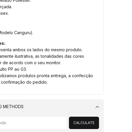
elado Poliéster.
rçada.
ssex.
(Modelo Canguru).
es:
senta ambos os lados do mesmo produto.
ente ilustrativa, as tonalidades das cores
r de acordo com o seu monitor.
lto PP ao G3.
bilizamos produtos pronta entrega, a confecção
a confirmação do pedido.
NG METHODS
Change
zipcode
CALCULATE