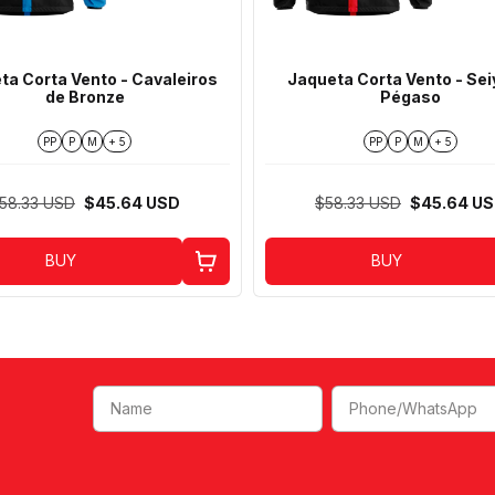
ta Corta Vento - Cavaleiros
Jaqueta Corta Vento - Sei
de Bronze
Pégaso
PP
P
M
+ 5
PP
P
M
+ 5
58.33 USD
$45.64 USD
$58.33 USD
$45.64 U
BUY
BUY