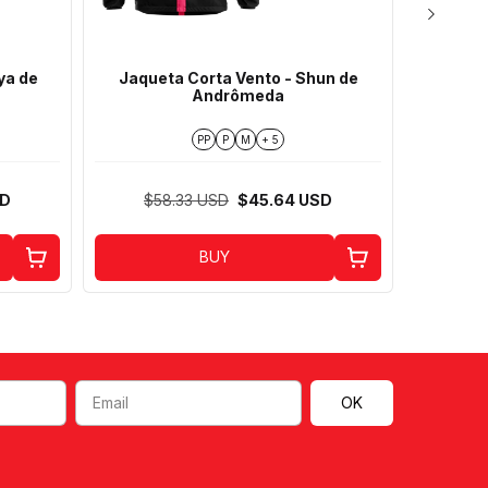
ya de
Jaqueta Corta Vento - Shun de
Jaquet
Andrômeda
PP
P
M
+ 5
SD
$58.33 USD
$45.64 USD
$5
BUY