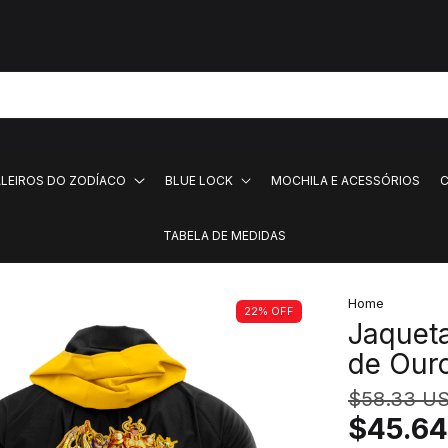
ALEIROS DO ZODÍACO
BLUE LOCK
MOCHILA E ACESSÓRIOS
C
TABELA DE MEDIDAS
Home
22
%
OFF
Jaqueta
de Our
$58.33 U
$45.6