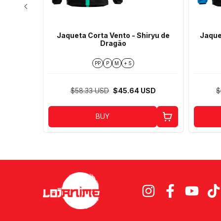
kki de
Jaqueta Corta Vento - Shiryu de
Jaque
Dragão
PP
P
M
+ 5
USD
$58.33 USD
$45.64 USD
$
BUY