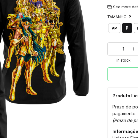
See more det
TAMANHO:
P
P
PP
in stock
Produto Li
Prazo de po
pagamento.
(Prazo de po
Informaçõe