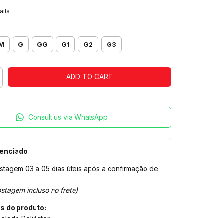
ails
M
G
GG
G1
G2
G3
Consult us via WhatsApp
cenciado
stagem 03 a 05 dias úteis após a confirmação de
stagem incluso no frete)
s do produto: