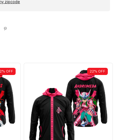
 my zipcode
2
%
OFF
22
%
OFF