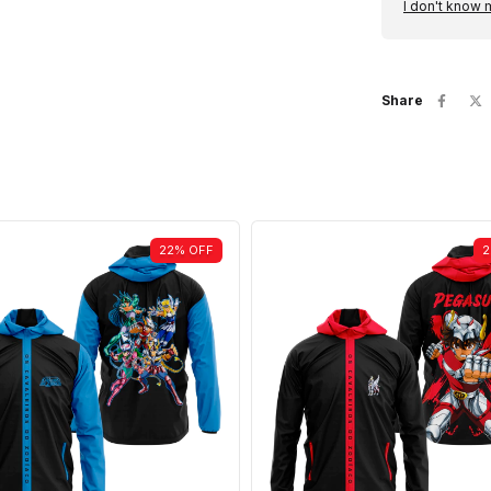
I don't know
Share
22
%
OFF
2