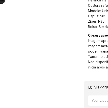
Helanca Flan
Costura refo
Modelo: Uni
Capuz: Sim.
Zíper: Não.
Bolso: Sim 
Observaçõ
Imagem apre
Imagem meram
podem varia
Tamanho adu
Não disponi
inicia após 
SHIPPI