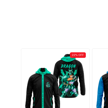
22
%
OFF
22
%
OFF