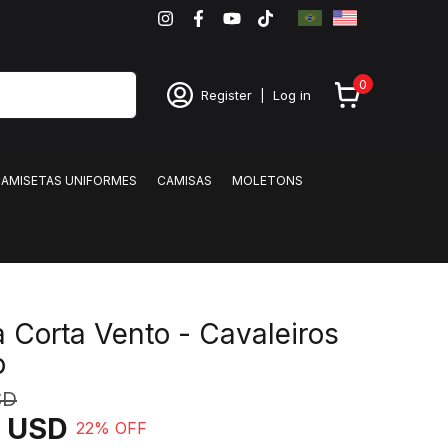
0
Register
|
Log in
AMISETAS UNIFORMES
CAMISAS
MOLETONS
 Corta Vento - Cavaleiros
o
SD
4 USD
22
% OFF