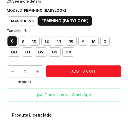
See more details
MODELO:
FEMININO (BABYLOOK)
FEMININO (BABYLOOK)
MASCULINO
Tamanho:
6
6
8
10
12
14
16
P
M
G
GG
G1
G2
G3
G4
in stock
Consult us via WhatsApp
Produto Licenciado