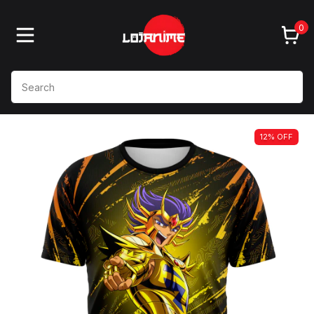
0
12
%
OFF