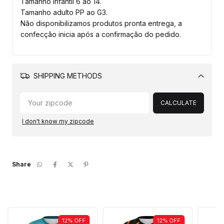
Tamanho Infantil 6 ao 14.
Tamanho adulto PP ao G3.
Não disponibilizamos produtos pronta entrega, a
confecção inicia após a confirmação do pedido.
SHIPPING METHODS
Change
zipcode
CALCULATE
I don't know my zipcode
Share
12
%
OFF
12
%
OFF