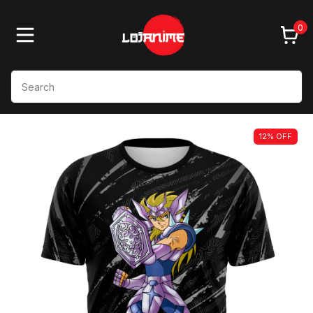
0
12
%
OFF