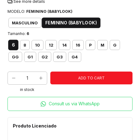
See more details
MODELO:
FEMININO (BABYLOOK)
FEMININO (BABYLOOK)
MASCULINO
Tamanho:
6
6
8
10
12
14
16
P
M
G
GG
G1
G2
G3
G4
in stock
Consult us via WhatsApp
Produto Licenciado