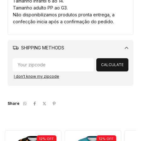
Tamanho Infantil 6 ao 14.
Tamanho adulto PP ao G3.
Não disponibilizamos produtos pronta entrega, a
confecção inicia após a confirmação do pedido.
SHIPPING METHODS
Change
zipcode
CALCULATE
I don't know my zipcode
Share
12
%
OFF
12
%
OFF