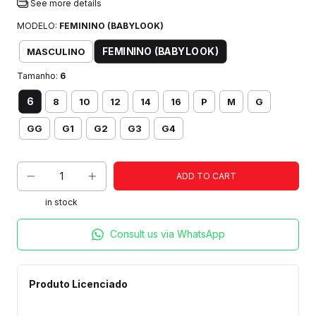
See more details
MODELO:
FEMININO (BABYLOOK)
FEMININO (BABYLOOK)
MASCULINO
Tamanho:
6
6
8
10
12
14
16
P
M
G
GG
G1
G2
G3
G4
in stock
Consult us via WhatsApp
Produto Licenciado