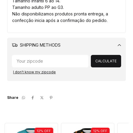
Tamanho Infantil 6 ao 14.
Tamanho adulto PP ao G3.
Não disponibilizamos produtos pronta entrega, a
confecção inicia após a confirmação do pedido.
SHIPPING METHODS
Change
zipcode
CALCULATE
I don't know my zipcode
Share
12
%
OFF
12
%
OFF