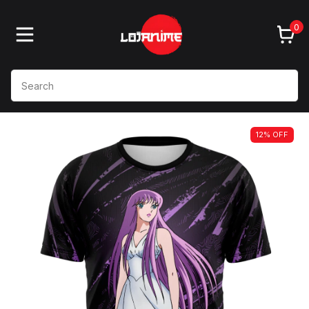
0
12
%
OFF