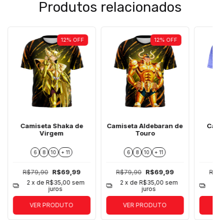
Produtos relacionados
12
%
OFF
12
%
OFF
Camiseta Shaka de
Camiseta Aldebaran de
Cam
Virgem
Touro
6
8
10
+ 11
6
8
10
+ 11
R$79,90
R$69,99
R$79,90
R$69,99
R$
2
x de
R$35,00
sem
2
x de
R$35,00
sem
2
juros
juros
VER PRODUTO
VER PRODUTO