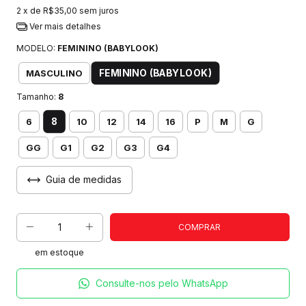
2
x de
R$35,00
sem juros
Ver mais detalhes
MODELO:
FEMININO (BABYLOOK)
FEMININO (BABYLOOK)
MASCULINO
Tamanho:
8
8
6
10
12
14
16
P
M
G
GG
G1
G2
G3
G4
Guia de medidas
em estoque
Consulte-nos pelo WhatsApp