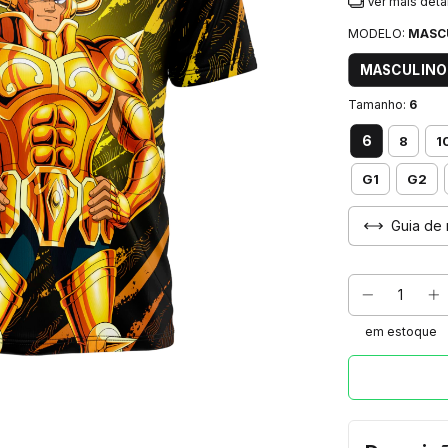
Ver mais deta
MODELO:
MASC
MASCULINO
Tamanho:
6
6
8
1
G1
G2
Guia de 
em estoque