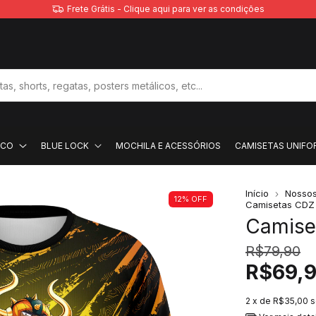
Frete Grátis - Clique aqui para ver as condições
ACO
BLUE LOCK
MOCHILA E ACESSÓRIOS
CAMISETAS UNIFO
Início
Nossos
12
%
OFF
Camisetas CDZ
Camise
R$79,90
R$69,
2
x de
R$35,00
s