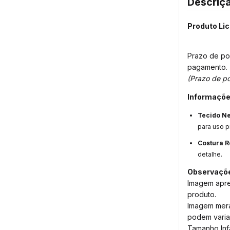
Descriç
Produto Li
Prazo de po
pagamento.
(Prazo de po
Informaçõe
Tecido N
para uso p
Costura R
detalhe.
Observaçõ
Imagem apre
produto.
Imagem meram
podem varia
Tamanho Infa