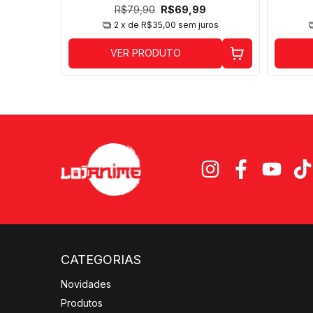
R$79,90
R$69,99
ros
2
x de
R$35,00
sem juros
VER PRODUTO
CATEGORIAS
Novidades
Produtos