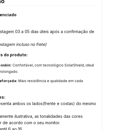
ão
cenciado
stagem 03 a 05 dias úteis após a confirmação de
stagem incluso no frete)
s do produto:
eoskin:
Confortável, com tecnológico SolarShield, ideal
rolongado.
eforçada:
Mais resistência e qualidade em cada
es:
senta ambos os lados(frente e costas) do mesmo
ente ilustrativa, as tonalidades das cores
r de acordo com o seu monitor.
ntil 6 ao 16.