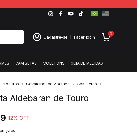
0
Cadastre-se
|
Fazer login
RMES
CAMISETAS
MOLETONS
GUIA DE MEDIDAS
 Produtos
Cavaleiros do Zodíaco
Camisetas
ta Aldebaran de Touro
99
12
% OFF
em juros