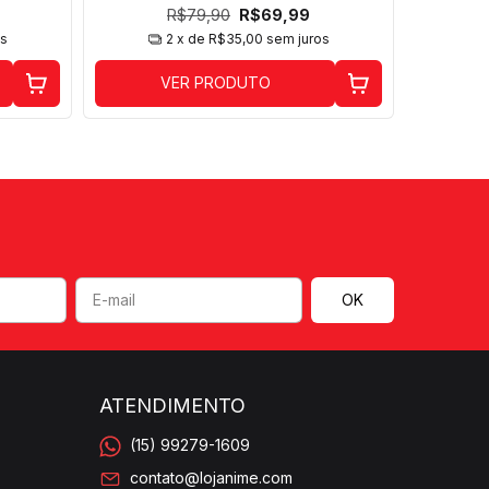
R$79,90
R$69,99
os
2
x de
R$35,00
sem juros
VER PRODUTO
ATENDIMENTO
(15) 99279-1609
contato@lojanime.com