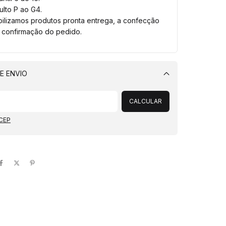
lto P ao G4.
bilizamos produtos pronta entrega, a confecção
a confirmação do pedido.
E ENVIO
Alterar CEP
CALCULAR
 CEP