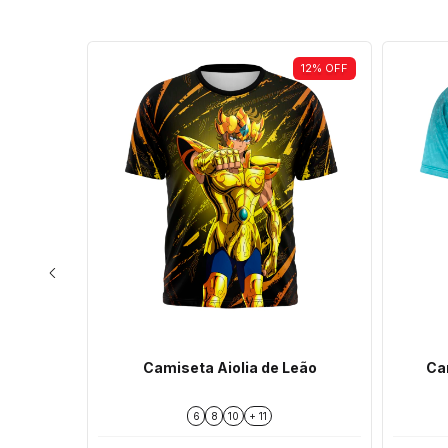
12
%
OFF
12
%
OFF
rte de
Camiseta Aiolia de Leão
Ca
6
8
10
+ 11