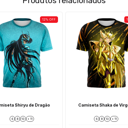
Produtos relacionados
12
%
OFF
miseta Shiryu de Dragão
Camiseta Shaka de Vir
6
8
10
+ 11
6
8
10
+ 11