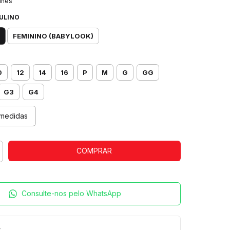
lhes
ULINO
FEMININO (BABYLOOK)
0
12
14
16
P
M
G
GG
G3
G4
medidas
Consulte-nos pelo WhatsApp