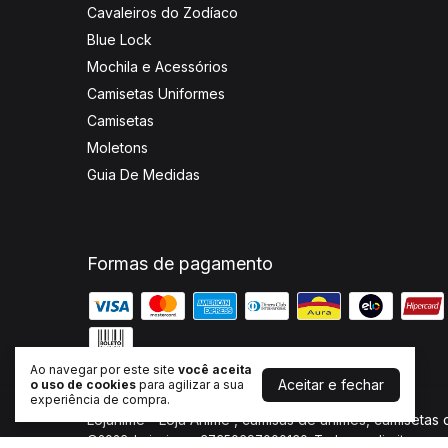
Cavaleiros do Zodíaco
Blue Lock
Mochila e Acessórios
Camisetas Uniformes
Camisetas
Moletons
Guia De Medidas
Formas de pagamento
Ao navegar por este site
você aceita
Aceitar e fechar
o uso de cookies
para agilizar a sua
experiência de compra.
Lojanime - Loja Anime , camisas de animes, camisetas
©2026. Lojanime - 37350697000130. Todos os direitos rese