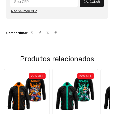
CALCULAR
Não sei meu CEP
Compartilhar
Produtos relacionados
22
%
OFF
22
%
OFF