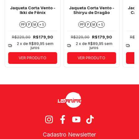
Jaqueta Corta Vento -
Jaqueta Corta Vento -
Jaque
Ikki de Fênix
Shiryu de Dragão
Cav
PP
P
M
+ 5
PP
P
M
+ 5
R$229,90
R$179,90
R$229,90
R$179,90
R$2
2
x de
R$89,95
sem
2
x de
R$89,95
sem
2
juros
juros
VER PRODUTO
VER PRODUTO
Cadastro Newsletter