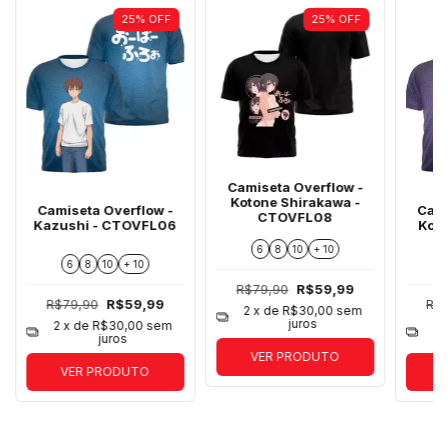
25
%
OFF
25
%
OFF
Camiseta Overflow -
Kotone Shirakawa -
Camiseta Overflow -
Cami
CTOVFL08
Kazushi - CTOVFL06
Kot
6
8
10
+ 10
6
8
10
+ 10
R$79,90
R$59,99
R$79,90
R$59,99
R$
2
x de
R$30,00
sem
juros
2
x de
R$30,00
sem
2
juros
VER PRODUTO
VER PRODUTO