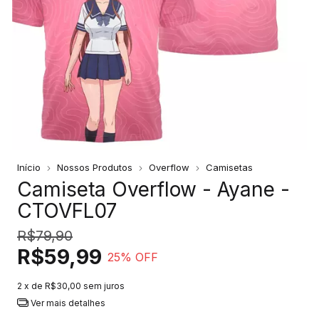
Início
Nossos Produtos
Overflow
Camisetas
Camiseta Overflow - Ayane -
CTOVFL07
R$79,90
R$59,99
25
% OFF
2
x de
R$30,00
sem juros
Ver mais detalhes