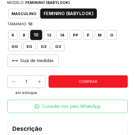
MODELO:
FEMININO (BABYLOOK)
FEMININO (BABYLOOK)
MASCULINO
TAMANHO:
10
10
6
8
12
14
PP
P
M
G
GG
EG
G2
G3
Guia de medidas
em estoque
Consulte-nos pelo WhatsApp
Descrição