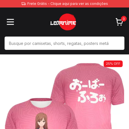
Frete Grátis - Clique aqui para ver as condições
0
25
%
OFF