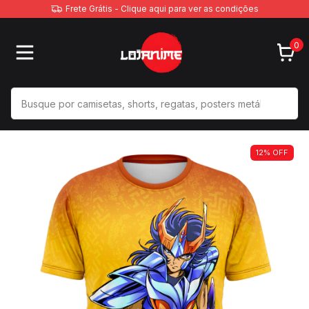
Frete Grátis - Clique aqui para ver as condições
0
12
%
OFF