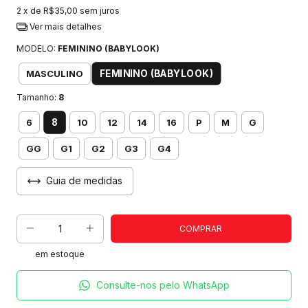
2
x de
R$35,00
sem juros
Ver mais detalhes
MODELO:
FEMININO (BABYLOOK)
FEMININO (BABYLOOK)
MASCULINO
Tamanho:
8
8
6
10
12
14
16
P
M
G
GG
G1
G2
G3
G4
Guia de medidas
em estoque
Consulte-nos pelo WhatsApp