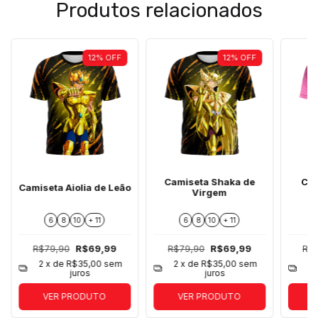
Produtos relacionados
12
%
OFF
12
%
OFF
Camiseta Shaka de
Cam
Camiseta Aiolia de Leão
Virgem
6
8
10
+ 11
6
8
10
+ 11
R$79,90
R$69,99
R$79,90
R$69,99
R$
2
x de
R$35,00
sem
2
x de
R$35,00
sem
2
juros
juros
VER PRODUTO
VER PRODUTO