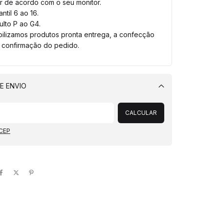
r de acordo com o seu monitor.
ntil 6 ao 16.
lto P ao G4.
bilizamos produtos pronta entrega, a confecção
a confirmação do pedido.
E ENVIO
Alterar CEP
CALCULAR
 CEP