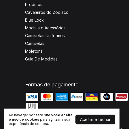
Produtos
Cavaleiros do Zodíaco
Blue Lock
Mochila e Acessórios
Camisetas Uniformes
Camisetas
Moletons
Guia De Medidas
Formas de pagamento
Ao navegar por este site
você aceita
Aceitar e fechar
o uso de cookies
para agilizar a sua
experiência de compra.