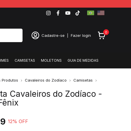
0
Cadastre-se
|
Fazer login
RMES
CAMISETAS
MOLETONS
GUIA DE MEDIDAS
 Produtos
Cavaleiros do Zodíaco
Camisetas
a Cavaleiros do Zodíaco -
 Fênix
99
12
% OFF