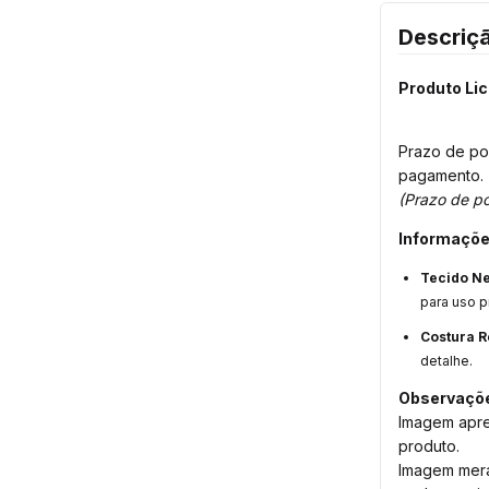
Descriç
Produto Li
Prazo de po
pagamento.
(Prazo de po
Informaçõe
Tecido N
para uso p
Costura R
detalhe.
Observaçõ
Imagem apre
produto.
Imagem meram