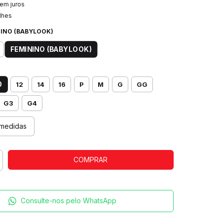
em juros
lhes
INO (BABYLOOK)
FEMININO (BABYLOOK)
0
12
14
16
P
M
G
GG
G3
G4
medidas
Consulte-nos pelo WhatsApp