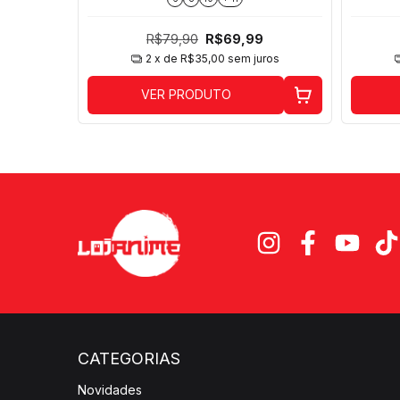
R$79,90
R$69,99
ros
2
x de
R$35,00
sem juros
VER PRODUTO
CATEGORIAS
Novidades