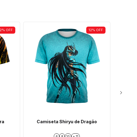
12
%
OFF
12
%
OFF
ra
Camiseta Shiryu de Dragão
Cam
6
8
10
+ 11