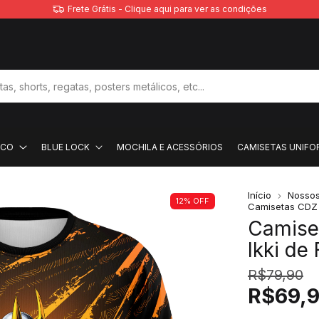
Frete Grátis - Clique aqui para ver as condições
ACO
BLUE LOCK
MOCHILA E ACESSÓRIOS
CAMISETAS UNIFO
Início
Nossos
12
%
OFF
Camisetas CDZ
Camiset
Ikki de
R$79,90
R$69,