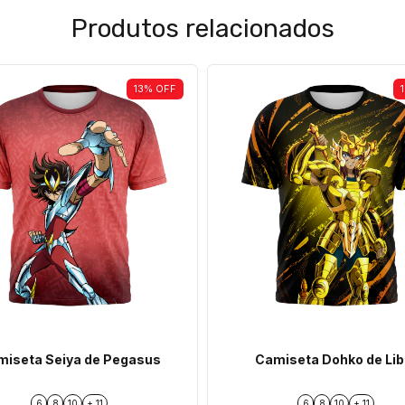
Produtos relacionados
13
%
OFF
iseta Seiya de Pegasus
Camiseta Dohko de Lib
6
8
10
+ 11
6
8
10
+ 11