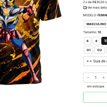
2
x de
R$35,00
s
Ver mais deta
MODELO:
FEMIN
MASCULINO
Tamanho:
10
1
6
8
G1
G2
Guia de 
em estoque