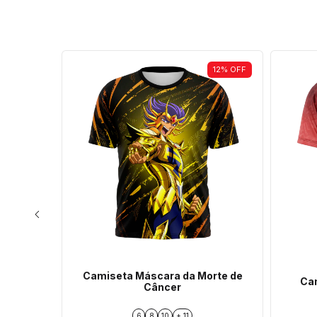
12
%
OFF
12
%
OFF
Camiseta Máscara da Morte de
meos
Cam
Câncer
6
8
10
+ 11