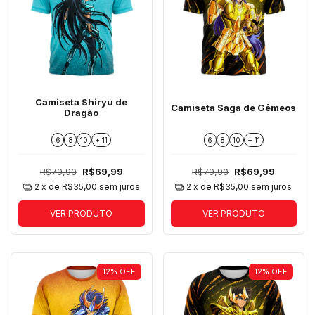
Camiseta Shiryu de
Camiseta Saga de Gêmeos
Dragão
6
8
10
+ 11
6
8
10
+ 11
R$79,90
R$69,99
R$79,90
R$69,99
2
x de
R$35,00
sem juros
2
x de
R$35,00
sem juros
VER PRODUTO
VER PRODUTO
12
%
OFF
12
%
OFF