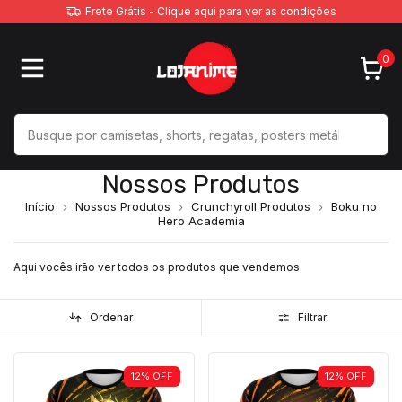
Frete Grátis - Clique aqui para ver as condições
0
Nossos Produtos
Início
Nossos Produtos
Crunchyroll Produtos
Boku no
Hero Academia
Aqui vocês irão ver todos os produtos que vendemos
Ordenar
Filtrar
12
%
OFF
12
%
OFF