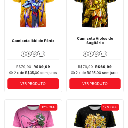
Camiseta Aiolos de
Camiseta Ikki de Fênix
Sagitário
6
8
10
+ 11
6
8
10
+ 11
R$79,90
R$69,99
R$79,90
R$69,99
2
x de
R$35,00
sem juros
2
x de
R$35,00
sem juros
VER PRODUTO
VER PRODUTO
12
%
OFF
12
%
OFF