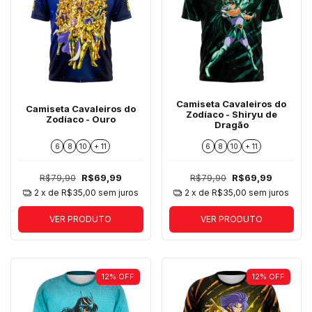
Camiseta Cavaleiros do
Camiseta Cavaleiros do
Zodíaco - Shiryu de
Zodíaco - Ouro
Dragão
6
8
10
+ 11
6
8
10
+ 11
R$79,90
R$69,99
R$79,90
R$69,99
2
x de
R$35,00
sem juros
2
x de
R$35,00
sem juros
VER PRODUTO
VER PRODUTO
12
%
OFF
12
%
OFF