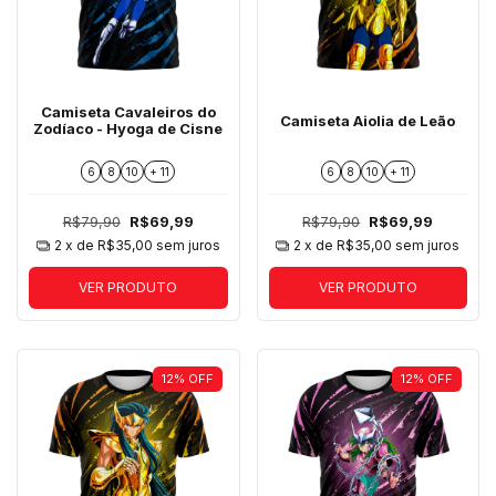
Camiseta Cavaleiros do
Camiseta Aiolia de Leão
Zodíaco - Hyoga de Cisne
6
8
10
+ 11
6
8
10
+ 11
R$79,90
R$69,99
R$79,90
R$69,99
2
x de
R$35,00
sem juros
2
x de
R$35,00
sem juros
VER PRODUTO
VER PRODUTO
12
%
OFF
12
%
OFF