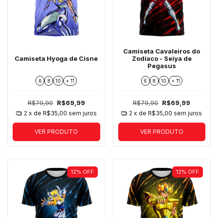
Camiseta Cavaleiros do
Camiseta Hyoga de Cisne
Zodíaco - Seiya de
Pegasus
6
8
10
+ 11
6
8
10
+ 11
R$79,90
R$69,99
R$79,90
R$69,99
2
x de
R$35,00
sem juros
2
x de
R$35,00
sem juros
VER PRODUTO
VER PRODUTO
12
%
OFF
12
%
OFF