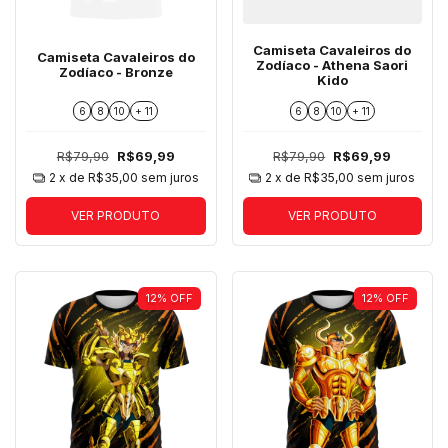
Camiseta Cavaleiros do
Camiseta Cavaleiros do
Zodíaco - Athena Saori
Zodíaco - Bronze
Kido
6
8
10
+ 11
6
8
10
+ 11
R$79,90
R$69,99
R$79,90
R$69,99
2
x de
R$35,00
sem juros
2
x de
R$35,00
sem juros
VER PRODUTO
VER PRODUTO
12
%
OFF
12
%
OFF