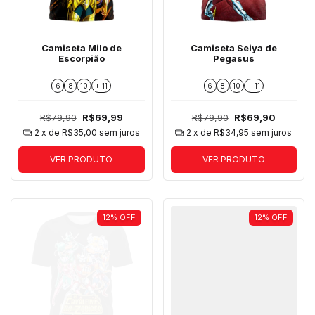
Camiseta Milo de
Camiseta Seiya de
Escorpião
Pegasus
6
8
10
+ 11
6
8
10
+ 11
R$79,90
R$69,99
R$79,90
R$69,90
2
x de
R$35,00
sem juros
2
x de
R$34,95
sem juros
VER PRODUTO
VER PRODUTO
12
%
OFF
12
%
OFF