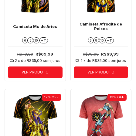
Camiseta Afrodite de
Camiseta Mu de Áries
Peixes
6
8
10
+ 11
6
8
10
+ 11
R$79,90
R$69,99
R$79,90
R$69,99
2
x de
R$35,00
sem juros
2
x de
R$35,00
sem juros
VER PRODUTO
VER PRODUTO
12
%
OFF
13
%
OFF