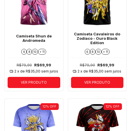
Camiseta Cavaleiros do
Camiseta Shun de
Zodíaco - Ouro Black
Andromeda
Edition
6
8
10
+ 11
6
8
10
+ 11
R$79,90
R$69,99
R$79,90
R$69,99
2
x de
R$35,00
sem juros
2
x de
R$35,00
sem juros
VER PRODUTO
VER PRODUTO
12
%
OFF
12
%
OFF