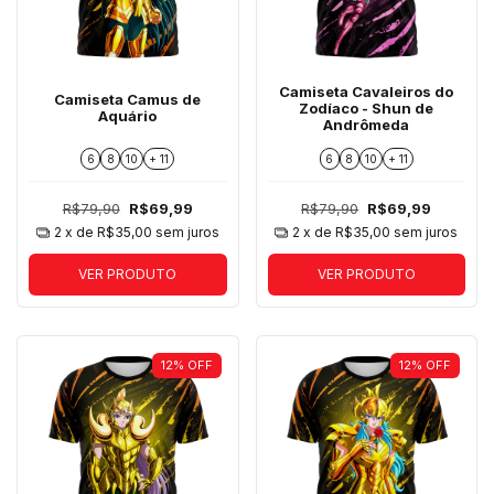
Camiseta Cavaleiros do
Camiseta Camus de
Zodíaco - Shun de
Aquário
Andrômeda
6
8
10
+ 11
6
8
10
+ 11
R$79,90
R$69,99
R$79,90
R$69,99
2
x de
R$35,00
sem juros
2
x de
R$35,00
sem juros
VER PRODUTO
VER PRODUTO
12
%
OFF
12
%
OFF