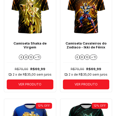
Camiseta Shaka de
Camiseta Cavaleiros do
Virgem
Zodíaco - Ikki de Fênix
6
8
10
+ 11
6
8
10
+ 11
R$79,90
R$69,99
R$79,90
R$69,99
2
x de
R$35,00
sem juros
2
x de
R$35,00
sem juros
VER PRODUTO
VER PRODUTO
12
%
OFF
12
%
OFF