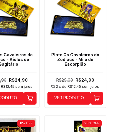
s Cavaleiros do
Plate Os Cavaleiros do
co - Aiolos de
Zodíaco - Milo de
Sagitário
Escorpião
,90
R$24,90
R$29,90
R$24,90
e
R$12,45
sem juros
2
x de
R$12,45
sem juros
PRODUTO
VER PRODUTO
11
%
OFF
20
%
OFF