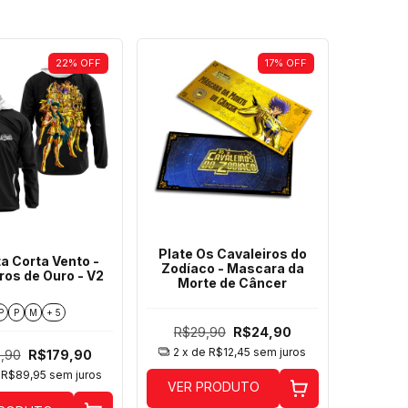
22
%
OFF
17
%
OFF
Plate Os Cavaleiros do
a Corta Vento -
Zodíaco - Mascara da
ros de Ouro - V2
Morte de Câncer
P
P
M
+ 5
R$29,90
R$24,90
2
x de
R$12,45
sem juros
,90
R$179,90
e
R$89,95
sem juros
VER PRODUTO