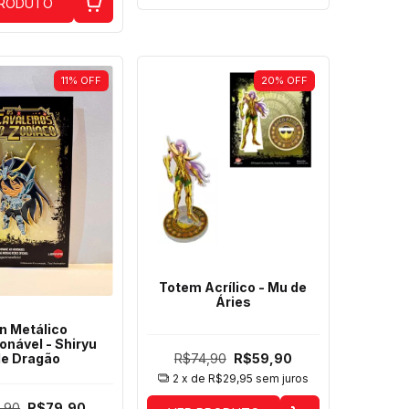
PRODUTO
11
%
OFF
20
%
OFF
Totem Acrílico - Mu de
Áries
n Metálico
onável - Shiryu
R$74,90
R$59,90
de Dragão
2
x de
R$29,95
sem juros
,90
R$79,90