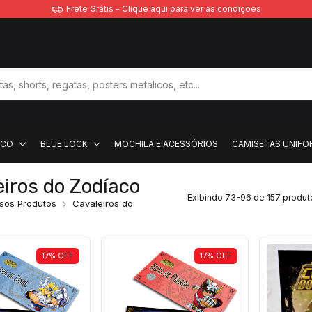
Frete Grátis - Clique aqui para ver as condições
ACO
BLUE LOCK
MOCHILA E ACESSÓRIOS
CAMISETAS UNIFO
iros do Zodíaco
Exibindo 73-96 de 157 produt
sos Produtos
Cavaleiros do
17
%
OFF
17
%
OFF