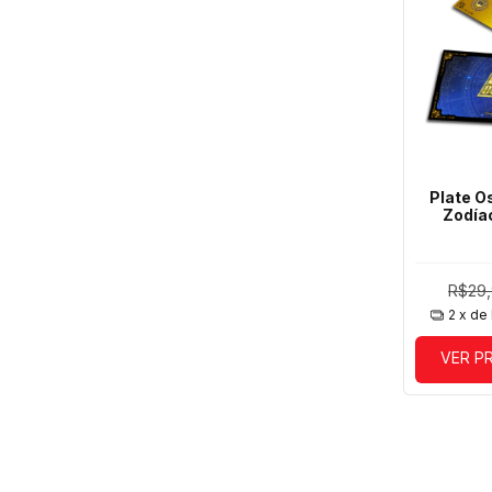
Plate O
Zodía
R$29
2
x de
VER P