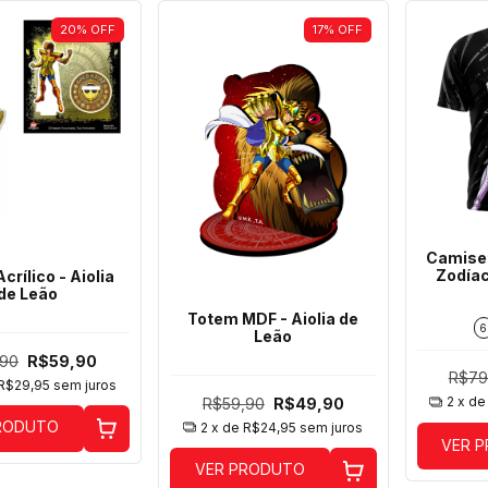
20
%
OFF
17
%
OFF
Camiset
Zodíac
crílico - Aiolia
de Leão
Totem MDF - Aiolia de
6
Leão
,90
R$59,90
R$79
R$29,95
sem juros
2
x d
R$59,90
R$49,90
RODUTO
2
x de
R$24,95
sem juros
VER 
VER PRODUTO