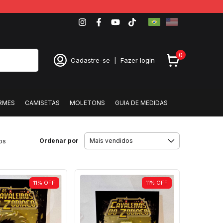
0
Cadastre-se
|
Fazer login
RMES
CAMISETAS
MOLETONS
GUIA DE MEDIDAS
Ordenar por
os
11
%
OFF
11
%
OFF