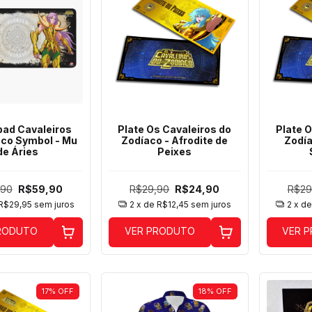
ad Cavaleiros
Plate Os Cavaleiros do
Plate O
aco Symbol - Mu
Zodíaco - Afrodite de
Zodía
de Áries
Peixes
,90
R$59,90
R$29,90
R$24,90
R$29
R$29,95
sem juros
2
x de
R$12,45
sem juros
2
x d
RODUTO
VER PRODUTO
VER 
17
%
OFF
18
%
OFF