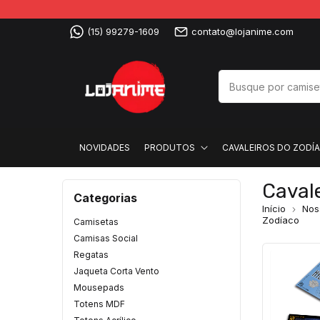
(15) 99279-1609
contato@lojanime.com
NOVIDADES
PRODUTOS
CAVALEIROS DO ZODÍ
Cavale
Categorias
Início
Nos
Zodíaco
Camisetas
Camisas Social
Regatas
Jaqueta Corta Vento
Mousepads
Totens MDF