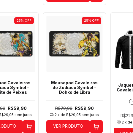
25
%
OFF
25
%
OFF
ad Cavaleiros
Mousepad Cavaleiros
Jaquet
íaco Symbol -
do Zodíaco Symbol -
Cavalei
ite de Peixes
Dohko de Libra
P
,90
R$59,90
R$79,90
R$59,90
R$29,95
sem juros
2
x de
R$29,95
sem juros
R$229
2
x d
RODUTO
VER PRODUTO