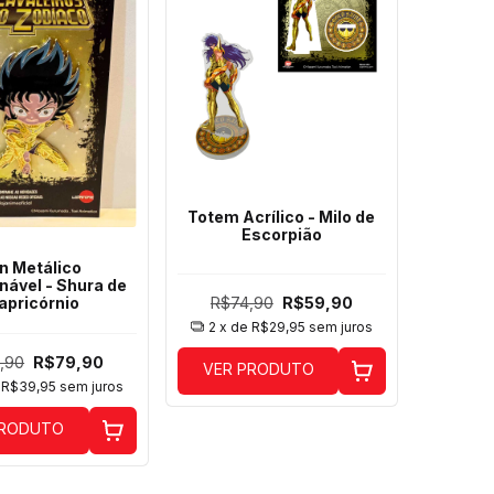
Totem Acrílico - Milo de
Escorpião
n Metálico
nável - Shura de
R$74,90
R$59,90
apricórnio
2
x de
R$29,95
sem juros
,90
R$79,90
VER PRODUTO
e
R$39,95
sem juros
PRODUTO