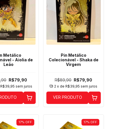
n Metálico
Pin Metálico
nável - Aiolia de
Colecionável - Shaka de
Leão
Virgem
,90
R$79,90
R$89,90
R$79,90
e
R$39,95
sem juros
2
x de
R$39,95
sem juros
PRODUTO
VER PRODUTO
17
%
OFF
17
%
OFF