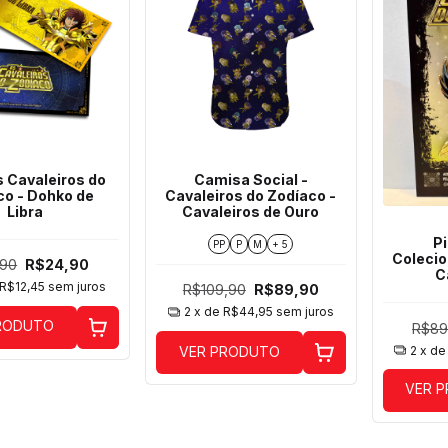
s Cavaleiros do
Camisa Social -
co - Dohko de
Cavaleiros do Zodíaco -
Libra
Cavaleiros de Ouro
Pi
PP
P
M
+ 5
Colecio
,90
R$24,90
C
R$12,45
sem juros
R$109,90
R$89,90
2
x de
R$44,95
sem juros
RODUTO
R$89
2
x d
VER PRODUTO
VER 