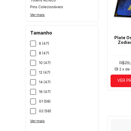
Totens Acrílico
Pins Colecionáveis
Ver mais
Tamanho
Plate O
Zodía
6 (47)
8 (47)
R$29
10 (47)
2
x de
12 (47)
VER P
14 (47)
16 (47)
G1 (58)
G2 (58)
Ver mais