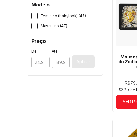
Modelo
Feminino (babylook) (47)
Masculino (47)
Preço
De
Até
Mousep
Aplicar
do Zodí
R$79
2
x de
VER P