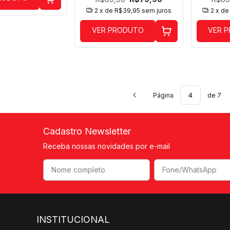
2
x de
R$39,95
sem juros
2
x d
VER PRODUTO
VER 
Página
de 7
Cadastro Newsletter
Receba nossas novidades por e-mail
INSTITUCIONAL