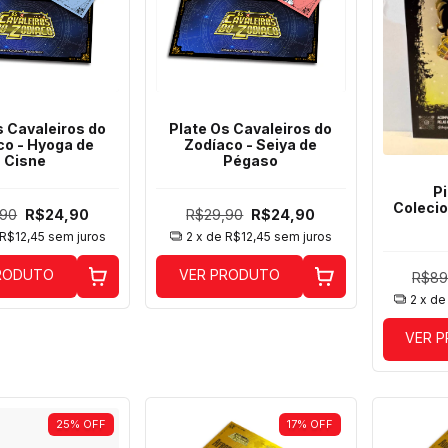
s Cavaleiros do
Plate Os Cavaleiros do
co - Hyoga de
Zodíaco - Seiya de
Cisne
Pégaso
Pi
Colecio
,90
R$24,90
R$29,90
R$24,90
R$12,45
sem juros
2
x de
R$12,45
sem juros
RODUTO
VER PRODUTO
R$89
2
x d
VER 
25
%
OFF
17
%
OFF