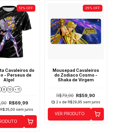
12
%
OFF
25
%
OFF
a Cavaleiros do
Mousepad Cavaleiros
o - Perseus de
do Zodíaco Cosmo -
Algol
Shaka de Virgem
8
10
+ 11
R$79,90
R$59,90
2
x de
R$29,95
sem juros
,90
R$69,99
e
R$35,00
sem juros
VER PRODUTO
PRODUTO