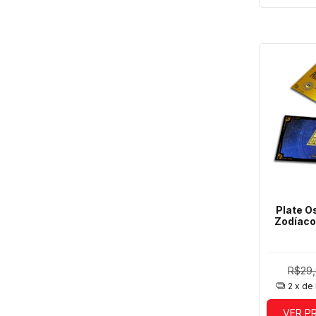
Plate O
Zodíaco
R$29
2
x de
VER P