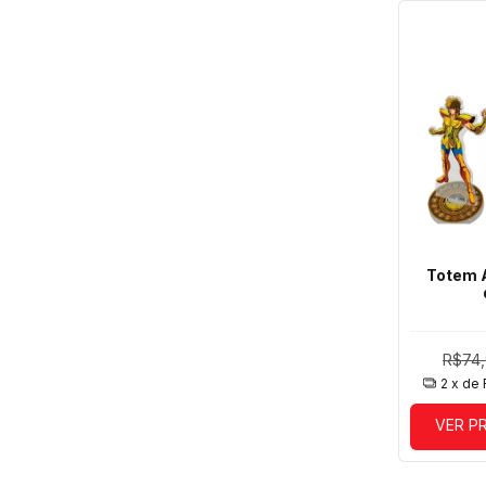
Totem A
R$74
2
x de
VER P