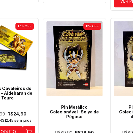
VER 
17
%
OFF
11
%
OFF
s Cavaleiros do
 - Aldebaran de
Touro
Pin Metálico
Pi
Colecionável -Seiya de
Coleci
,90
R$24,90
Pégaso
R$12,45
sem juros
RODUTO
R$89,90
R$79,90
R$89